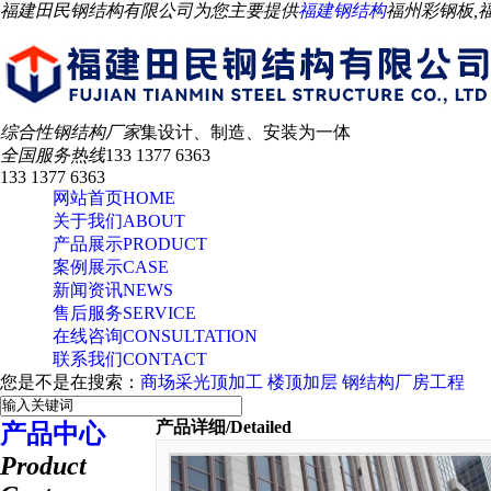
福建田民钢结构有限公司为您主要提供
福建钢结构
福州彩钢板,
综合性钢结构厂家
集设计、制造、安装为一体
全国服务热线
133 1377 6363
133 1377 6363
网站首页
HOME
关于我们
ABOUT
产品展示
PRODUCT
案例展示
CASE
新闻资讯
NEWS
售后服务
SERVICE
在线咨询
CONSULTATION
联系我们
CONTACT
您是不是在搜索：
商场采光顶加工
楼顶加层
钢结构厂房工程
产品详细
/Detailed
产品中心
Product