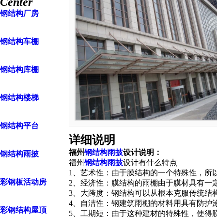
Center
钢结构厂房
钢结构车棚
钢结构库棚
钢结构楼梯
钢结构平台
详细说明
福州
钢结构雨披
设计说明：
钢结构雨披
福州
钢结构雨披
设计
有什么特点
1、艺术性：由于膜结构的一个特殊性，所
彩钢板活动房
2、经济性：膜结构的雨棚由于膜材具有一
3、大跨度：钢结构可以从根本克服传统结
4、自洁性：钢建筑雨棚的材料用具有防护
彩钢结构屋顶
5、工期短：由于这种建材的特殊性，使得