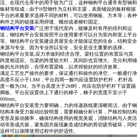
活、在现代仓库中的用于较为广泛，这种钢构平台通常有型钢和
板材等组成；由于H型钢作为立柱和主梁，表面铺设的板材根据
平台的承重要求选择不同的材料，可以使用钢板、方木等；各种
构件之间的链接采用焊缝、螺丝或者柳钉固定。
钢结构平台安装
广泛用于现代室内，能够及时有序的排列和运
送，
钢结构平台安装
按照平台使用要求可以分为室内和室上平台
等。
钢结构平台安装
建设房屋安全才能保证您的生命，结构安全
来源与专业、因为专业所以安全，安全是业主重要的选择。
钢结构平台安装
,应力求做到经济合理。梁柱位置的布置应与其
跨度相适应。当梁的跨度较大时，其间距也宜增大。充分利用铺
板的允许跨距，合理布置梁格，以求得较好的经济效果。
满足工艺生产操作的要求，保证通行和操作的净空。一般通行净
高度不应小于1.8M，平台四周一般均应设置防护栏杆，栏杆高
度一般为1M。当平台高度大于2M时，尚应在防护栏杆下设置踢
脚板。平台应设置供上下通行的梯子，梯子的宽度不宜小于
600mm。
钢结构平台安装
受力要明确，力的传递路线要清晰简洁。由于钢
结构本身受力振动比较明显，需要精确分析计算，严格控制结构
变形及振动频率，确保结构使用的视觉美观，消除结构与人类活
动等形成共振，避免因共振现象造成结构的剪切疲劳破坏，同时
这样可以保障使用过程中的舒适性。